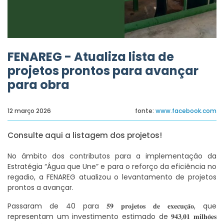
FENAREG - Atualiza lista de
projetos prontos para avançar
para obra
12 março 2026
fonte:
www.facebook.com
Consulte aqui a listagem dos projetos!
No âmbito dos contributos para a implementação da
Estratégia “Água que Une” e para o reforço da eficiência no
regadio, a FENAREG atualizou o levantamento de projetos
prontos a avançar.
Passaram de 40 para 𝟓𝟗 𝐩𝐫𝐨𝐣𝐞𝐭𝐨𝐬 𝐝𝐞 𝐞𝐱𝐞𝐜𝐮𝐜̧𝐚̃𝐨, que
representam um investimento estimado de 𝟗𝟒𝟑,𝟎𝟏 𝐦𝐢𝐥𝐡𝐨̃𝐞𝐬