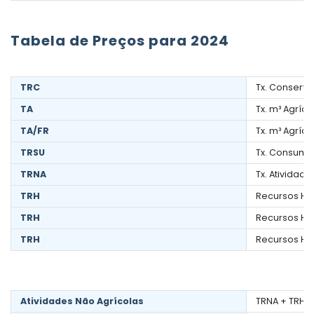
Tabela de Preços para 2024
TRC
Tx. Conserv
TA
Tx. m³ Agríco
TA/FR
Tx. m³ Agríc
TRSU
Tx. Consumo
TRNA
Tx. Atividad
TRH
Recursos Híd
TRH
Recursos Híd
TRH
Recursos Híd
Atividades Não Agrícolas
TRNA + TRH +