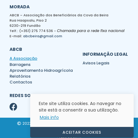
MORADA
ABCB – Associação dos Beneficiários da Cova da Beira
Rua Haapsalu, Piso 2
6230-219 Fundão
Chamada para a rede fixa nacional
Telf.: (+351) 275 774 536 -
E-mail:
abcbeira@gmail.com
ABCB
INFORMAÇÃO LEGAL
A Associação
Avisos Legais
Barragens
Aproveitamento Hidroagrícola
Relatórios
Contactos
REDES SOCIAIS
Este site utiliza cookies. Ao navegar no
site está a consentir a sua utilização.
Mais info
2022 ABCB - Associação dos Beneficiários da Cova
da Beira
|
ACEITAR COOKIES