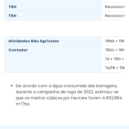
TRH
Recursos Híd
TRH
Recursos Híd
Atividades Não Agrícolas
TRNA + TRH +
Contador
TRSU + TRH +
TA + TRH + IV
TA/FR + TRH 
De acordo com a água consumida das barragens,
durante a campanha de rega de 2022, estimou-se
que os metros cúbicos por hectare foram 4.602,864
3
m
/ha.