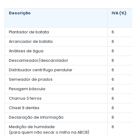
Descrição
IVA (%)
Plantador de batata
6
Arrancador de batata
6
Análises de água
6
Descamisador/descarolador
6
Distribuidor centrífugo pendular
6
Semeador de prados
6
Pesagem báscula
6
Charrua 3 ferros
6
Chisel 9 dentes
6
Declaração de informação
6
Medição de humidade
6
(para quem não secar o milho na ABCB)