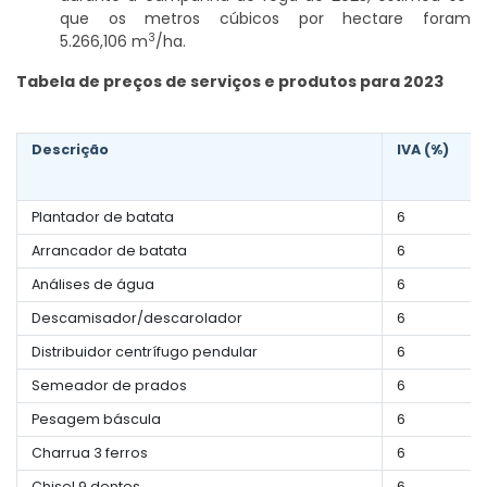
que os metros cúbicos por hectare foram
3
5.266,106 m
/ha.
Tabela de preços de serviços e produtos para 2023
Descrição
IVA (%)
Plantador de batata
6
Arrancador de batata
6
Análises de água
6
Descamisador/descarolador
6
Distribuidor centrífugo pendular
6
Semeador de prados
6
Pesagem báscula
6
Charrua 3 ferros
6
Chisel 9 dentes
6