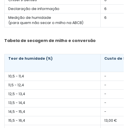
Declaração de informação
6
Medição de humidade
6
(para quem não secar o milho na ABCB)
Tabela de secagem de milho e conversão
Teor de humidade (%)
Custo de Se
10,5 - 11,4
-
11,5 - 12,4
-
12,5 - 13,4
-
13,5 - 14,4
-
14,5 - 15,4
-
15,5 - 16,4
13,00 €