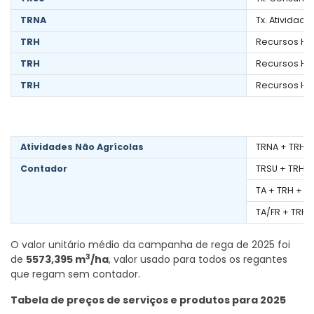
TRNA
Tx. Atividad
TRH
Recursos Híd
TRH
Recursos Híd
TRH
Recursos Híd
Atividades Não Agrícolas
TRNA + TRH +
Contador
TRSU + TRH +
TA + TRH + IV
TA/FR + TRH 
O valor unitário médio da campanha de rega de 2025 foi
3
de
5573,395 m
/ha
, valor usado para todos os regantes
que regam sem contador.
Tabela de preços de serviços e produtos para 2025