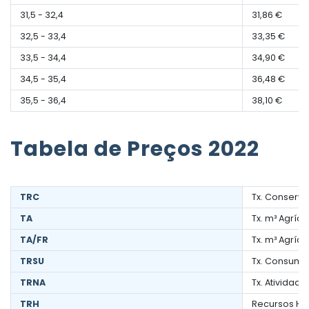
31,5 - 32,4
31,86 €
32,5 - 33,4
33,35 €
33,5 - 34,4
34,90 €
34,5 - 35,4
36,48 €
35,5 - 36,4
38,10 €
Tabela de Preços 2022
TRC
Tx. Conserv
TA
Tx. m³ Agríco
TA/FR
Tx. m³ Agríc
TRSU
Tx. Consumo
TRNA
Tx. Atividad
TRH
Recursos Híd