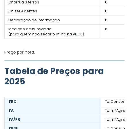
Charrua 3 ferros
6
Chisel 9 dentes
6
Declaração de informação
6
Medição de humidade
6
(para quem não secar o milho na ABCB)
Preço por hora.
Tabela de Preços para
2025
TRC
Tx. Conserv
TA
Tx. m³ Agríco
TA/FR
Tx. m³ Agríc
TRSU
Tx. Consumo