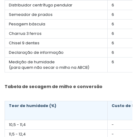
Distribuidor centrífugo pendular
6
Semeador de prados
6
Pesagem báscula
6
Charrua 3 ferros
6
Chisel 9 dentes
6
Declaração de informação
6
Medição de humidade
6
(para quem não secar o milho na ABCB)
Tabela de secagem de milho e conversão
Teor de humidade (%)
Custo de Se
10,5 - 11,4
-
11,5 - 12,4
-