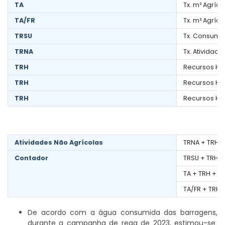
TA
Tx. m³ Agríco
TA/FR
Tx. m³ Agríc
TRSU
Tx. Consumo
TRNA
Tx. Atividad
TRH
Recursos Híd
TRH
Recursos Híd
TRH
Recursos Híd
Atividades Não Agrícolas
TRNA + TRH +
Contador
TRSU + TRH +
TA + TRH + IV
TA/FR + TRH 
De acordo com a água consumida das barragens,
durante a campanha de rega de 2023, estimou-se