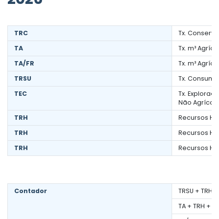
TRC
Tx. Conserv
TA
Tx. m³ Agríco
TA/FR
Tx. m³ Agríc
TRSU
Tx. Consumo
TEC
Tx. Exploraç
Não Agrícola
TRH
Recursos Híd
TRH
Recursos Híd
TRH
Recursos Híd
Contador
TRSU + TRH +
TA + TRH + IV